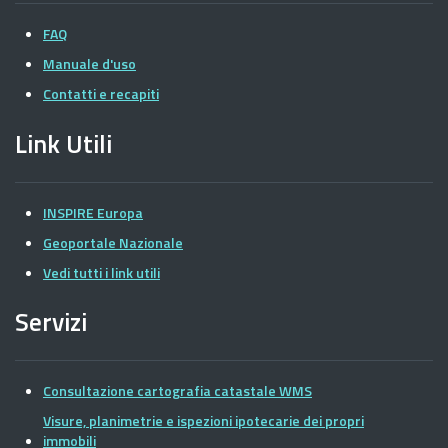
FAQ
Manuale d'uso
Contatti e recapiti
Link Utili
INSPIRE Europa
Geoportale Nazionale
Vedi tutti i link utili
Servizi
Consultazione cartografia catastale WMS
Visure, planimetrie e ispezioni ipotecarie dei propri
immobili