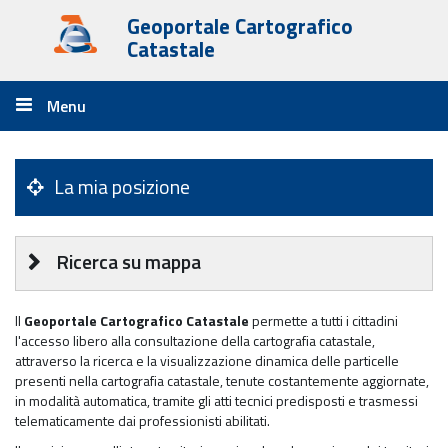
Geoportale Cartografico
Catastale
Menu
Apri
Menu
principale
menu
principale
La mia posizione
Ricerca su mappa
Il
Geoportale Cartografico Catastale
permette a tutti i cittadini
l'accesso libero alla consultazione della cartografia catastale,
attraverso la ricerca e la visualizzazione dinamica delle particelle
presenti nella cartografia catastale, tenute costantemente aggiornate,
in modalità automatica, tramite gli atti tecnici predisposti e trasmessi
telematicamente dai professionisti abilitati.