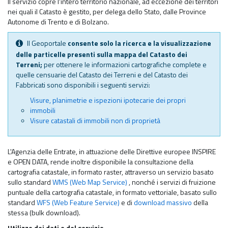
Il servizio copre l'intero territorio nazionale, ad eccezione dei territori
nei quali il Catasto è gestito, per delega dello Stato, dalle Province
Autonome di Trento e di Bolzano.
Il Geoportale
consente solo la ricerca e la visualizzazione
delle particelle presenti sulla mappa del Catasto dei
Terreni;
per ottenere le informazioni cartografiche complete e
quelle censuarie del Catasto dei Terreni e del Catasto dei
Fabbricati sono disponibili i seguenti servizi:
Visure, planimetrie e ispezioni ipotecarie dei propri
immobili
Visure catastali di immobili non di proprietà
L'Agenzia delle Entrate, in attuazione delle Direttive europee INSPIRE
e OPEN DATA, rende inoltre disponibile la consultazione della
cartografia catastale, in formato raster, attraverso un servizio basato
sullo standard
WMS (Web Map Service)
, nonché i servizi di fruizione
puntuale della cartografia catastale, in formato vettoriale, basato sullo
standard
WFS (Web Feature Service)
e di
download massivo
della
stessa (bulk download).
Utilizzo dei dati e del servizio